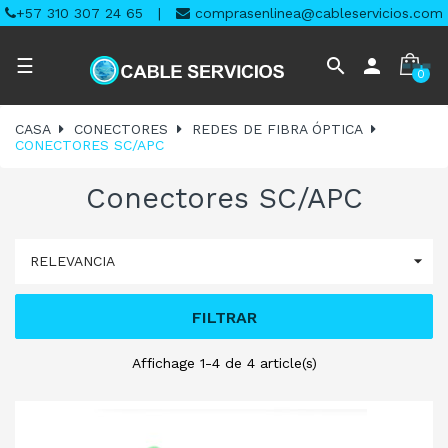
+57 310 307 24 65
|
comprasenlinea@cableservicios.com
Navegación
search
person
☰
0
de
palanca
CASA
CONECTORES
REDES DE FIBRA ÓPTICA
CONECTORES SC/APC
Conectores SC/APC

RELEVANCIA
FILTRAR
Affichage 1-4 de 4 article(s)