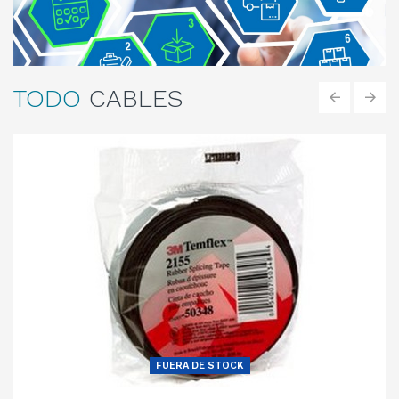
Compare
Wishlist
Vista rápida
TODO
CABLES
‹
›
FUERA DE STOCK