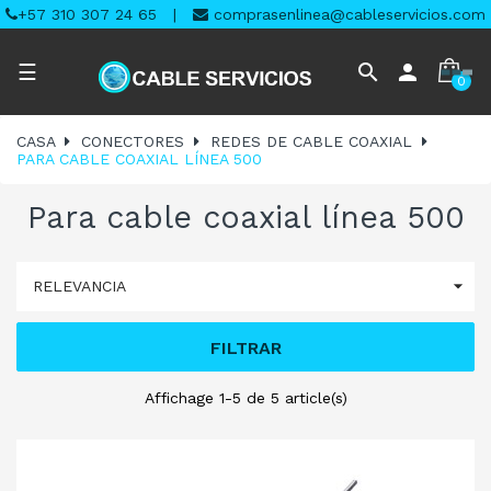
+57 310 307 24 65
|
comprasenlinea@cableservicios.com
Navegación
search
person
☰
0
de
palanca
CASA
CONECTORES
REDES DE CABLE COAXIAL
PARA CABLE COAXIAL LÍNEA 500
Para cable coaxial línea 500

RELEVANCIA
FILTRAR
Affichage 1-5 de 5 article(s)