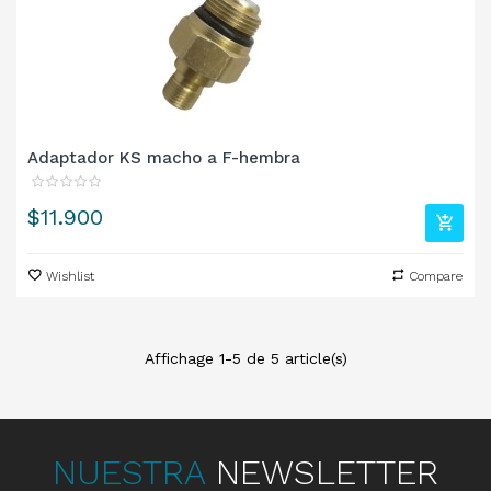
Adaptador KS macho a F-hembra
Precio
$11.900
Wishlist
Compare
Affichage 1-5 de 5 article(s)
NUESTRA
NEWSLETTER