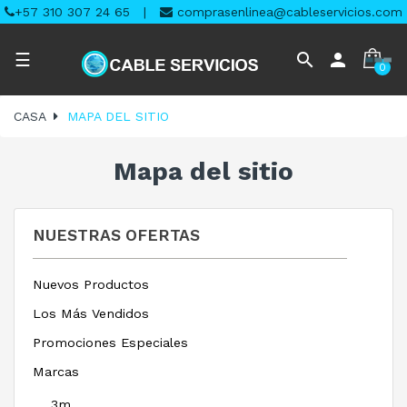
+57 310 307 24 65
|
comprasenlinea@cableservicios.com
Navegación
search
person
☰
0
de
palanca
CASA
MAPA DEL SITIO
Mapa del sitio
NUESTRAS OFERTAS
Nuevos Productos
Los Más Vendidos
Promociones Especiales
Marcas
3m