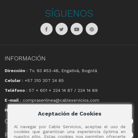
SÍGUENOS
INFORMACIÓN
Dirección
: Tv. 93 #53-48, Engativá, Bogotá
Celular
: +57 310 307 24 65
Teléfono
: 57 + 601 + 224 14 87 / 224 14 89
E-mail
: comprasenlinea@cableservicios.com
Horario
: 8:00 am a las 17:00 pm
Aceptación de Cookies
CABLE
SERVICIOS
Al navegar por Cable Servicios, aceptas el uso de
cookies que garantizan una experiencia óptima en
POLÍTICAS
nuestro sitio. Estas cookies nos permiten ofrecerte