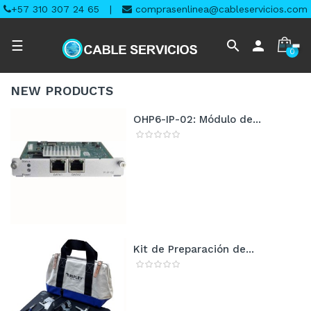
+57 310 307 24 65
|
comprasenlinea@cableservicios.com
Navegación
search
person
☰
0
de
palanca
NEW
PRODUCTS
OHP6-IP-02: Módulo de...
Kit de Preparación de...