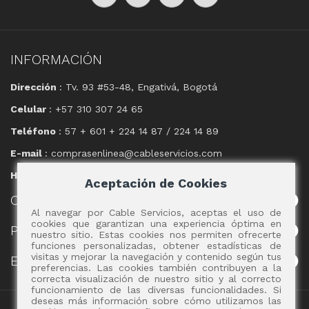
INFORMACIÓN
Dirección
: Tv. 93 #53-48, Engativá, Bogotá
Celular
: +57 310 307 24 65
Teléfono
: 57 + 601 + 224 14 87 / 224 14 89
E-mail
: comprasenlinea@cableservicios.com
Horario
: 8:00 am a las 17:00 pm
Aceptación de Cookies
CABLE
SERVICIOS
Al navegar por Cable Servicios, aceptas el uso de
cookies que garantizan una experiencia óptima en
POLÍTICAS
nuestro sitio. Estas cookies nos permiten ofrecerte
funciones personalizadas, obtener estadísticas de
visitas y mejorar la navegación y contenido según tus
EVENTOS
preferencias. Las cookies también contribuyen a la
correcta visualización de nuestro sitio y al correcto
funcionamiento de las diversas funcionalidades. Si
deseas más información sobre cómo utilizamos las
Copyright 2017 - Cable Servicios S.A.