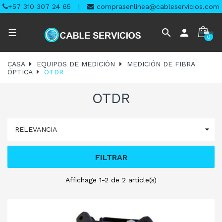
+57 310 307 24 65
|
comprasenlinea@cableservicios.com
Navegación
search
person
☰
0
de
palanca
CASA
EQUIPOS DE MEDICIÓN
MEDICIÓN DE FIBRA
ÓPTICA
OTDR
OTDR

RELEVANCIA
FILTRAR
Affichage 1-2 de 2 article(s)