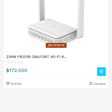
¡EN OFERTA!
ZXHN F6201B ONU/ONT Wi-Fi 6...
Precio
$172.550
Wishlist
Compare