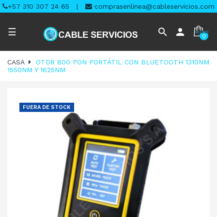
+57 310 307 24 65
|
comprasenlinea@cableservicios.com
Navegación
search
person
☰
0
de
palanca
CASA
OTDR 800 PON PORTÁTIL CON BLUETOOTH 1310NM
1550NM Y 1625NM
FUERA DE STOCK