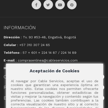
INFORMACIÓN
Dirección
: Tv. 93 #53-48, Engativá, Bogotá
Celular
: +57 310 307 24 65
Teléfono
: 57 + 601 + 224 14 87 / 224 14 89
E-mail
: comprasenlinea@cableservicios.com
Horario
: 8:00 am a las 17:00 pm
Aceptación de Cookies
CABLE
SERVICIOS
Al navegar por Cable Servicios, aceptas el uso de
cookies que garantizan una experiencia óptima en
POLÍTICAS
nuestro sitio. Estas cookies nos permiten ofrecerte
funciones personalizadas, obtener estadísticas de
visitas y mejorar la navegación y contenido según tus
EVENTOS
preferencias. Las cookies también contribuyen a la
correcta visualización de nuestro sitio y al correcto