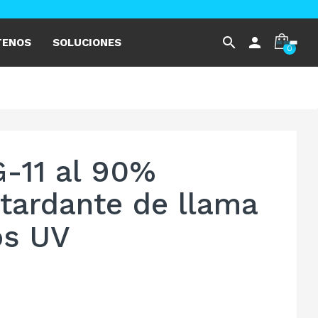
search
person
TENOS
SOLUCIONES
0
G-11 al 90%
tardante de llama
os UV