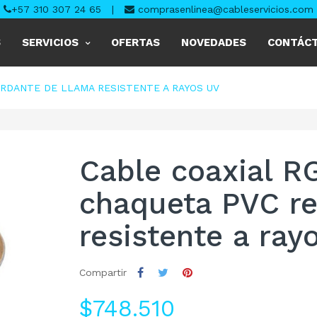
+57 310 307 24 65
|
comprasenlinea@cableservicios.com
S
SERVICIOS
OFERTAS
NOVEDADES
CONTÁC
ARDANTE DE LLAMA RESISTENTE A RAYOS UV
Cable coaxial R
chaqueta PVC re
resistente a ray
Compartir
$748.510