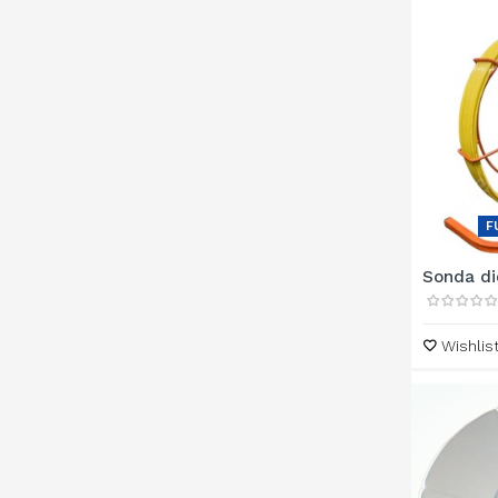
F
Sonda die
Wishlis