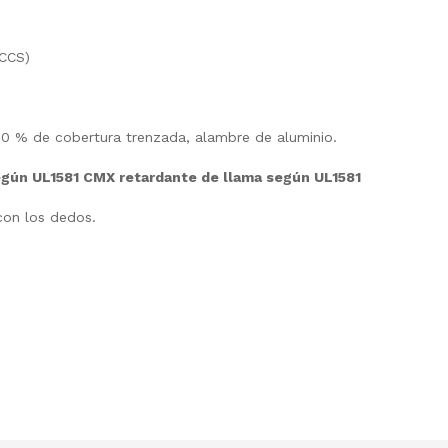
 CCS)
0 % de cobertura trenzada, alambre de aluminio.
según UL1581 CMX retardante de llama según UL1581
con los dedos.