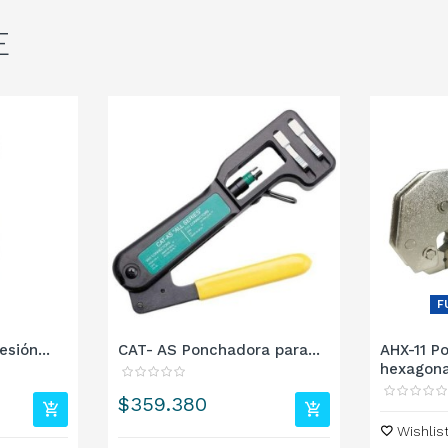
E
F
sión...
CAT- AS Ponchadora para...
AHX-11 P
hexagonal
Precio
$359.380
Wishlis