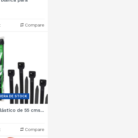
 blanca para
t
Compare
UERA DE STOCK
lástico de 55 cms...
t
Compare