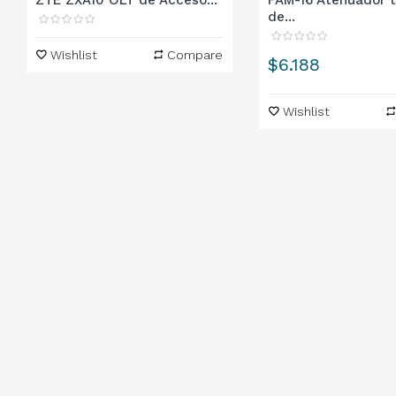
ZTE ZXA10 OLT de Acceso...
FAM-16 Atenuador t
de...
Wishlist
Compare
Precio
$6.188
Wishlist