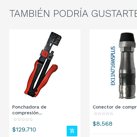
TAMBIÉN
PODRÍA GUSTART
Ponchadora de
Conector de compre
compresión...
Precio
$8.568
Precio
$129.710