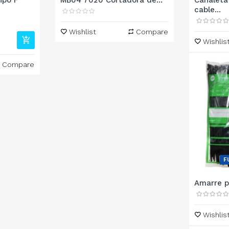
ipo F
MB04 7020 Cortadora de...
Canaleta
cable...
Wishlist
Compare
Wishlis
Compare
F
Amarre p
Wishlis