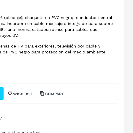
% (blindaje); chaqueta en PVC negra; conductor central
s. Incorpora un cable mensajero integrado para soporte
 158, una norma estadounidense para cables que
 rayos UV.
enas de TV para exteriores, televisión por cable y
 es de PVC negro para protección del medio ambiente.
WISHLIST
COMPARE
7
les de horario y lugar.