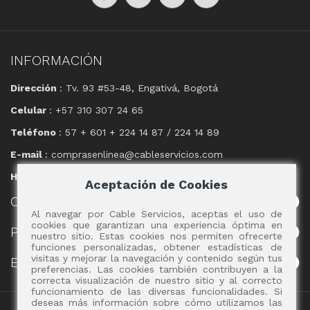
INFORMACIÓN
Dirección
: Tv. 93 #53-48, Engativá, Bogotá
Celular
: +57 310 307 24 65
Teléfono
: 57 + 601 + 224 14 87 / 224 14 89
E-mail
: comprasenlinea@cableservicios.com
Horario
: 8:00 am a las 17:00 pm
Aceptación de Cookies
CABLE
SERVICIOS
Al navegar por Cable Servicios, aceptas el uso de
cookies que garantizan una experiencia óptima en
POLÍTICAS
nuestro sitio. Estas cookies nos permiten ofrecerte
funciones personalizadas, obtener estadísticas de
visitas y mejorar la navegación y contenido según tus
EVENTOS
preferencias. Las cookies también contribuyen a la
correcta visualización de nuestro sitio y al correcto
funcionamiento de las diversas funcionalidades. Si
deseas más información sobre cómo utilizamos las
Copyright 2017 - Cable Servicios S.A.