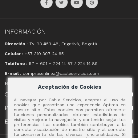
INFORMACIÓN
Dirección
: Tv. 93 #53-48, Engativá, Bogotá
Celular
: +57 310 307 24 65
Teléfono
: 57 + 601 + 224 14 87 / 224 14 89
E-mail
: comprasenlinea@cableservicios.com
Horario
: 8:00 am a las 17:00 pm
Aceptación de Cookies
CABLE
SERVICIOS
Al navegar por Cable Servicios, aceptas el uso de
cookies que garantizan una experiencia óptima en
POLÍTICAS
nuestro sitio. Estas cookies nos permiten ofrecerte
funciones personalizadas, obtener estadísticas de
visitas y mejorar la navegación y contenido según tus
EVENTOS
preferencias. Las cookies también contribuyen a la
correcta visualización de nuestro sitio y al correcto
funcionamiento de las diversas funcionalidades. Si