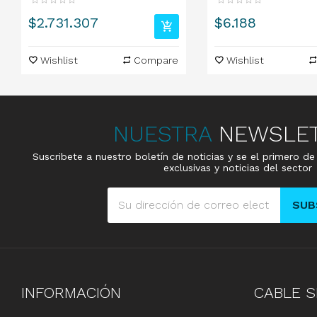
Precio
Precio
$2.731.307
$6.188
Wishlist
Compare
Wishlist
NUESTRA
NEWSLE
Suscribete a nuestro boletín de noticias y se el primero d
exclusivas y noticias del sector
SUB
INFORMACIÓN
CABLE
S