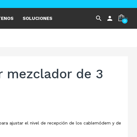
search
person
TENOS
SOLUCIONES
0
r mezclador de 3
 para ajustar el nivel de recepción de los cablemódem y de