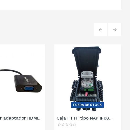
‹
›
FUERA DE STOCK
r adaptador HDMI...
Caja FTTH tipo NAP IP68...