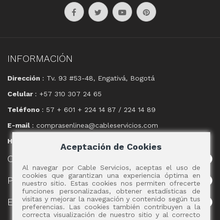
INFORMACIÓN
Dirección
: Tv. 93 #53-48, Engativá, Bogotá
Celular
: +57 310 307 24 65
Teléfono
: 57 + 601 + 224 14 87 / 224 14 89
E-mail
: comprasenlinea@cableservicios.com
Horario
: 8:00 am a las 17:00 pm
Aceptación de Cookies
CABLE
SERVICIOS
Al navegar por Cable Servicios, aceptas el uso de
cookies que garantizan una experiencia óptima en
POLÍTICAS
nuestro sitio. Estas cookies nos permiten ofrecerte
funciones personalizadas, obtener estadísticas de
visitas y mejorar la navegación y contenido según tus
EVENTOS
preferencias. Las cookies también contribuyen a la
correcta visualización de nuestro sitio y al correcto