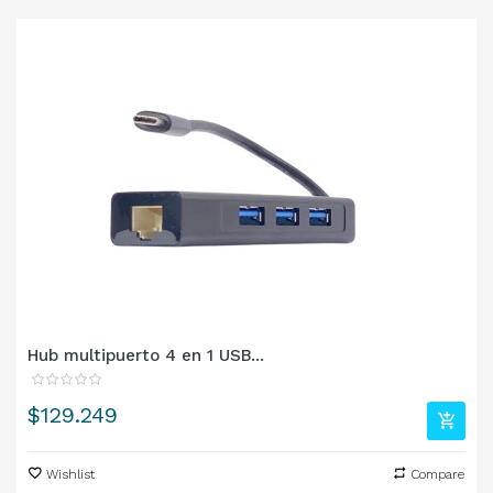
‹
›
Hub multipuerto 4 en 1 USB...
Precio
$129.249
Wishlist
Compare