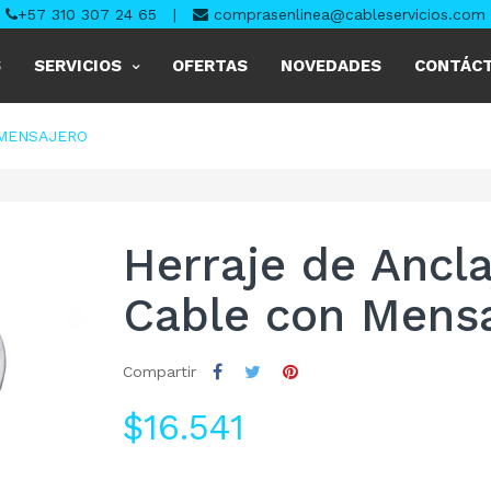
+57 310 307 24 65
|
comprasenlinea@cableservicios.com
S
SERVICIOS
OFERTAS
NOVEDADES
CONTÁC
 MENSAJERO
Herraje de Ancla
Cable con Mensa
Compartir
$16.541