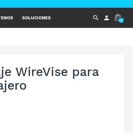
search
person
TENOS
SOLUCIONES
0
je WireVise para
jero