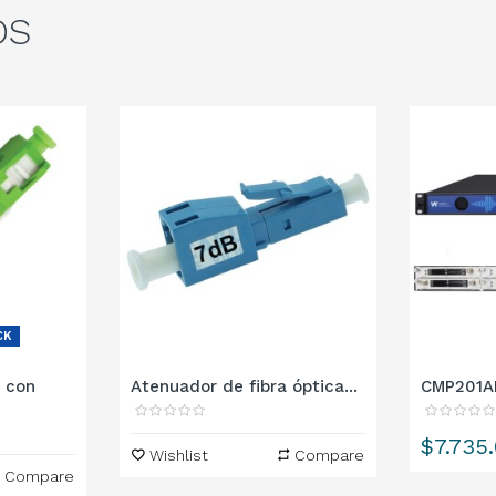
OS
CK
 con
Atenuador de fibra óptica...
CMP201AD
Precio
$7.735
Wishlist
Compare
Compare