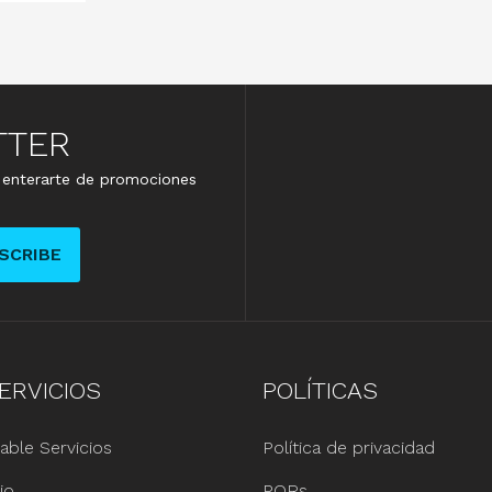
TTER
e enterarte de promociones
SCRIBE
ERVICIOS
POLÍTICAS
able Servicios
Política de privacidad
io
PQRs