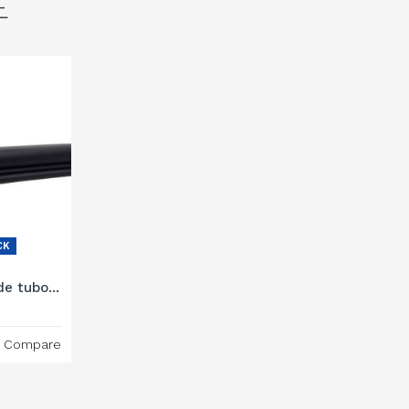
E
CK
e tubo...
Compare