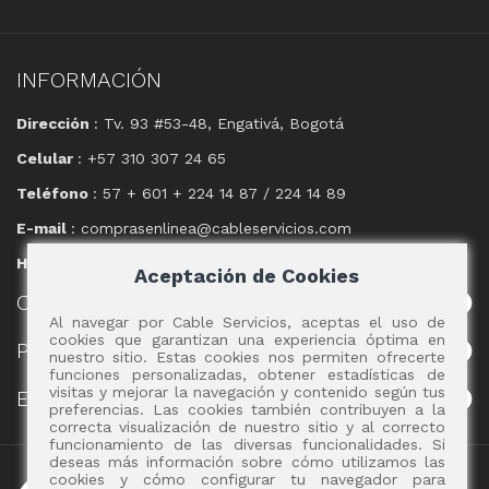
INFORMACIÓN
Dirección
: Tv. 93 #53-48, Engativá, Bogotá
Celular
: +57 310 307 24 65
Teléfono
: 57 + 601 + 224 14 87 / 224 14 89
E-mail
: comprasenlinea@cableservicios.com
Horario
: 8:00 am a las 17:00 pm
Aceptación de Cookies
CABLE
SERVICIOS
Al navegar por Cable Servicios, aceptas el uso de
cookies que garantizan una experiencia óptima en
POLÍTICAS
nuestro sitio. Estas cookies nos permiten ofrecerte
funciones personalizadas, obtener estadísticas de
visitas y mejorar la navegación y contenido según tus
EVENTOS
preferencias. Las cookies también contribuyen a la
correcta visualización de nuestro sitio y al correcto
funcionamiento de las diversas funcionalidades. Si
deseas más información sobre cómo utilizamos las
Copyright 2017 - Cable Servicios S.A.
cookies y cómo configurar tu navegador para