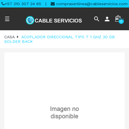
+57 310 307 24 65
|
comprasenlinea@cableservicios.com
Navegación
search
person
☰
0
de
palanca
CASA
ACOPLADOR DIRECCIONAL TIPO T 1 GHZ 30 DB
SOLDER BACK