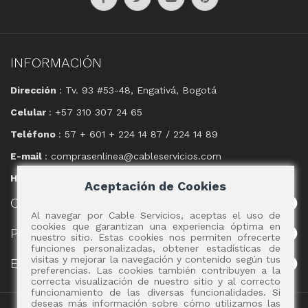
INFORMACIÓN
Dirección
: Tv. 93 #53-48, Engativá, Bogotá
Celular
: +57 310 307 24 65
Teléfono
: 57 + 601 + 224 14 87 / 224 14 89
E-mail
: comprasenlinea@cableservicios.com
Horario
: 8:00 am a las 17:00 pm
Aceptación de Cookies
CABLE
SERVICIOS
Al navegar por Cable Servicios, aceptas el uso de
cookies que garantizan una experiencia óptima en
POLÍTICAS
nuestro sitio. Estas cookies nos permiten ofrecerte
funciones personalizadas, obtener estadísticas de
visitas y mejorar la navegación y contenido según tus
EVENTOS
preferencias. Las cookies también contribuyen a la
correcta visualización de nuestro sitio y al correcto
funcionamiento de las diversas funcionalidades. Si
deseas más información sobre cómo utilizamos las