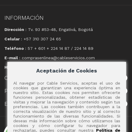
INFORMACIÓN
Dirección
: Tv. 93 #53-48, Engativá, Bogotá
Celular
: +57 310 307 24 65
Teléfono
: 57 + 601 + 224 14 87 / 224 14 89
E-mail
: comprasenlinea@cableservicios.com
Horario
: 8:00 am a las 17:00 pm
Aceptación de Cookies
CABLE
SERVICIOS
Al navegar por Cable Servicios, aceptas el uso de
cookies que garantizan una experiencia óptima en
POLÍTICAS
nuestro sitio. Estas cookies nos permiten ofrecerte
funciones personalizadas, obtener estadísticas de
visitas y mejorar la navegación y contenido según tus
EVENTOS
preferencias. Las cookies también contribuyen a la
correcta visualización de nuestro sitio y al correcto
funcionamiento de las diversas funcionalidades. Si
deseas más información sobre cómo utilizamos las
Copyright 2017 - Cable Servicios S.A.
cookies y cómo configurar tu navegador para
rechazarlas, puedes consultar nuestra
Política de