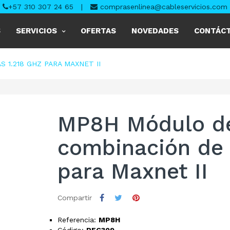
+57 310 307 24 65
|
comprasenlinea@cableservicios.com
S
SERVICIOS
OFERTAS
NOVEDADES
CONTÁC
 1.218 GHZ PARA MAXNET II
MP8H Módulo de
combinación de 
para Maxnet II
Compartir
Referencia:
MP8H
Código:
PEC309