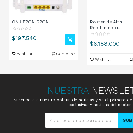
ONU EPON GPON...
Router de Alto
Rendimiento...
Precio
$197.540
Precio
$6.188.000
Wishlist
Compare
Wishlist
NUESTRA
NEWSLE
Suscribete a nuestro boletín de noticias y se el primero d
exclusivas y noticias del sector
SUB