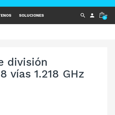
search
person
TENOS
SOLUCIONES
0
 división
8 vías 1.218 GHz