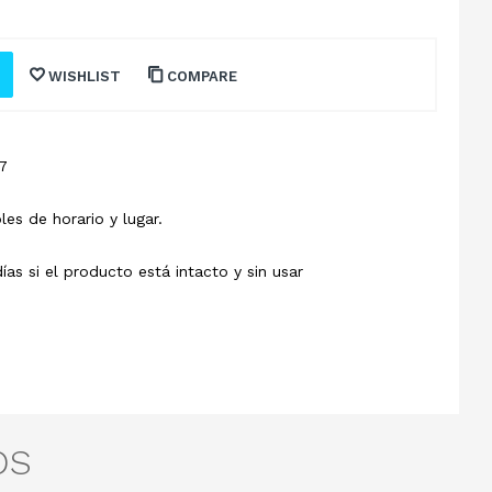
WISHLIST
COMPARE
7
les de horario y lugar.
s si el producto está intacto y sin usar
OS