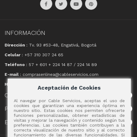
INFORMACIÓN
Dirección
: Tv. 93 #53-48, Engativá, Bogotá
Celular
: +57 310 307 24 65
Teléfono
: 57 + 601 + 224 14 87 / 224 14 89
E-mail
: comprasenlinea@cableservicios.com
Horario
: 8:00 am a las 17:00 pm
Aceptación de Cookies
CABLE
SERVICIOS
Al navegar por Cable Servicios, aceptas el uso de
cookies que garantizan una experiencia óptima en
POLÍTICAS
nuestro sitio. Estas cookies nos permiten ofrecerte
funciones personalizadas, obtener estadísticas de
visitas y mejorar la navegación y contenido según tus
EVENTOS
preferencias. Las cookies también contribuyen a la
correcta visualización de nuestro sitio y al correcto
funcionamiento de las diversas funcionalidades. Si