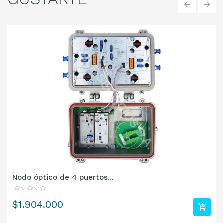
‹
›
Nodo óptico de 4 puertos...
Precio
$1.904.000