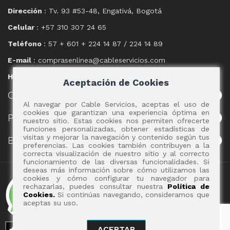
Dirección
: Tv. 93 #53-48, Engativá, Bogotá
Celular
: +57 310 307 24 65
Teléfono
: 57 + 601 + 224 14 87 / 224 14 89
E-mail
: comprasenlinea@cableservicios.com
Horario
: 8:00 am a las 17:00 pm
Aceptación de Cookies
CABLE
SERVICIOS
Al navegar por Cable Servicios, aceptas el uso de
cookies que garantizan una experiencia óptima en
POLÍTICAS
nuestro sitio. Estas cookies nos permiten ofrecerte
funciones personalizadas, obtener estadísticas de
visitas y mejorar la navegación y contenido según tus
EVENTOS
preferencias. Las cookies también contribuyen a la
correcta visualización de nuestro sitio y al correcto
funcionamiento de las diversas funcionalidades. Si
deseas más información sobre cómo utilizamos las
Copyright 2017 - Cable Servicios S.A.
cookies y cómo configurar tu navegador para
rechazarlas, puedes consultar nuestra
Política de
Cookies.
Si continúas navegando, consideramos que
aceptas su uso.
ACEPTAR