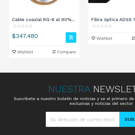
Cable coaxial RG-6 al 90%...
Fibra óptica ADSS 12
Precio
$347.480
Wishlist
Wishlist
Compare
NUESTRA
NEWSLE
Suscribete a nuestro boletín de noticias y se el primero d
exclusivas y noticias del sector
SUB