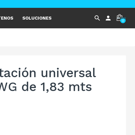
search
person
TENOS
SOLUCIONES
0
tación universal
AWG de 1,83 mts