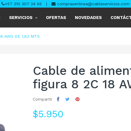
+57 310 307 24 65
|
comprasenlinea@cableservicios.com
S
SERVICIOS
OFERTAS
NOVEDADES
CONTÁC
18 AWG DE 1,83 MTS
Cable de alimen
figura 8 2C 18 
Compartir
$5.950