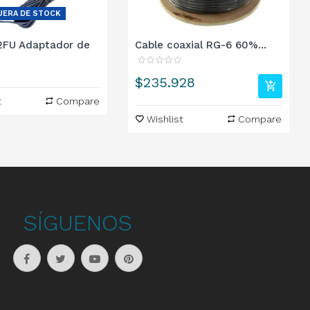
UERA DE STOCK
2FU Adaptador de
Cable coaxial RG-6 60%...
Precio
$235.928
t
Compare
Wishlist
Compare
SÍGUENOS