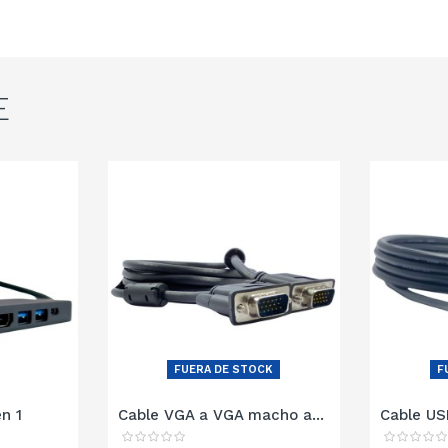
E
FUERA DE STOCK
F
n 1
Cable VGA a VGA macho a...
Cable US