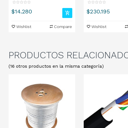
Precio
Precio
$14.280
$230.195
Wishlist
Compare
Wishlist
PRODUCTOS
RELACIONAD
(16 otros productos en la misma categoría)