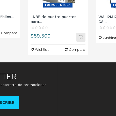
FUERA DE STOCK
F
hilos...
LNBF de cuatro puertos
WA-12M1
para...
CA...
Compare
Precio
$59.500
Wishlis
Wishlist
Compare
TTER
e enterarte de promociones
SCRIBE