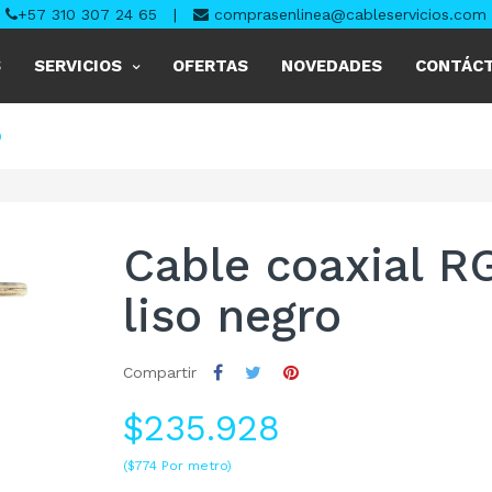
+57 310 307 24 65
|
comprasenlinea@cableservicios.com
S
SERVICIOS
OFERTAS
NOVEDADES
CONTÁC
O
Cable coaxial R
liso negro
Compartir
$235.928
($774 Por metro)