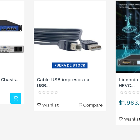
FUERA DE STOCK
hasis...
Cable USB impresora a
Licencia
USB...
HEVC...
Precio
$1.963
Wishlist
Compare
Wishlis