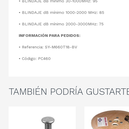
• BLINDAJE dB mínimo 30-1000MHz: 95
• BLINDAJE dB mínimo 1000-2000 MHz: 85
• BLINDAJE dB mínimo 2000-3000MHz: 75
INFORMACIÓN PARA PEDIDOS:
• Referencia: SY-M660T18-BV
• Código: PC460
TAMBIÉN
PODRÍA GUSTART