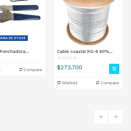
UERA DE STOCK
Ponchadora...
Cable coaxial RG-6 60%...
Precio
$273.700
t
Compare
Wishlist
Compare
‹
›