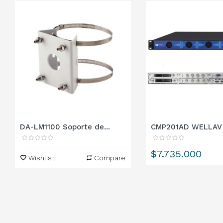
DA-LM1100 Soporte de...
CMP201AD WELLAV C
Precio
$7.735.000
Wishlist
Compare