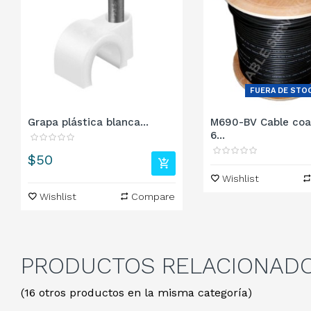
FUERA DE STO
Grapa plástica blanca...
M690-BV Cable coa
6...
Precio
$50
Wishlist
Wishlist
Compare
PRODUCTOS
RELACIONAD
(16 otros productos en la misma categoría)