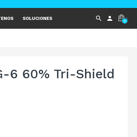
search
person
TENOS
SOLUCIONES
0
G-6 60% Tri-Shield