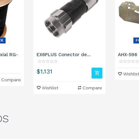
CK
F
xial RG-
EX6PLUS Conector de...
AHX-596 
Precio
$1.131
Wishlis
Compare
Wishlist
Compare
OS