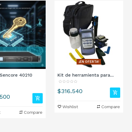
¡EN OFERTA!
 Sencore 40210
Kit de herramienta para...
Precio
$316.540
.500
Wishlist
Compare
t
Compare