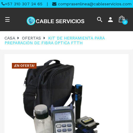
+57 310 307 24 65
|
comprasenlinea@cableservicios.com
Navegación
search
person
☰
0
de
palanca
CASA
OFERTAS
KIT DE HERRAMIENTA PARA
PREPARACIÓN DE FIBRA ÓPTICA FTTH
¡EN OFERTA!