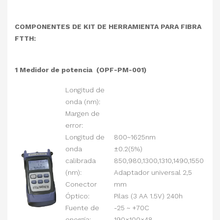
COMPONENTES DE KIT DE HERRAMIENTA PARA FIBRA
FTTH:
1 Medidor de potencia (OPF-PM-001)
Longitud de
onda (nm):
Margen de
error:
Longitud de
800~1625nm
onda
±0.2(5%)
calibrada
850,980,1300,1310,1490,1550
(nm):
Adaptador universal 2,5
Conector
mm
Óptico:
Pilas (3 AA 1.5V) 240h
Fuente de
-25 ~ +70C
energía:
190×100×48