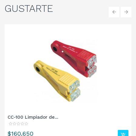
GUSTARTE
‹
›
CC-100 Limpiador de...
Precio
$160.650