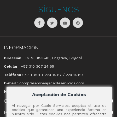
SÍGUENOS
INFORMACIÓN
Dirección
: Tv. 93 #53-48, Engativá, Bogotá
Celular
: +57 310 307 24 65
Teléfono
: 57 + 601 + 224 14 87 / 224 14 89
E-mail
: comprasenlinea@cableservicios.com
Horario
: 8:00 am a las 17:00 pm
Aceptación de Cookies
CABLE
SERVICIOS
Al navegar por Cable Servicios, aceptas el uso de
cookies que garantizan una experiencia óptima en
POLÍTICAS
nuestro sitio. Estas cookies nos permiten ofrecerte