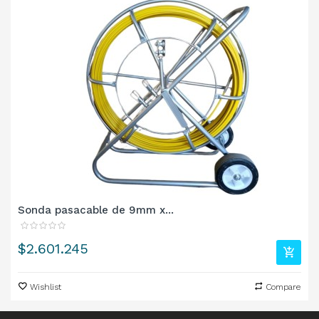
Sonda pasacable de 9mm x...
Precio
$2.601.245
Wishlist
Compare