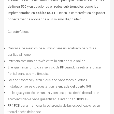
acometida de los usuarios. Se usan principalmente en los 
cables 
de línea 500
 y en ocasiones en redes sub-troncales como las 
implementadas en 
cables
RG11
. Tienen la característica de poder 
conectar varios abonados a un mismo dispositivo.
Características:
Carcasa de aleación de aluminio tiene un acabado de pintura 
acrílica al horno.
Potencia continua a través entre la entrada y la salida.
Energía ininterrumpida y servicio de 
RF
 cuando se retira la placa 
frontal para uso multimedia.
Sellado neopreno y latón niquelado para todos puertos 
F 
Instalación aérea o pedestal con la 
entrada del puerto 5/8
La lengua y diseño de ranura y con una junta de 
RF
 de malla de 
acero inoxidable para garantizar la integridad 
100dB RF
FR4 PCB
 para mantener la coherencia de las especificaciones en 
todo el ancho de banda