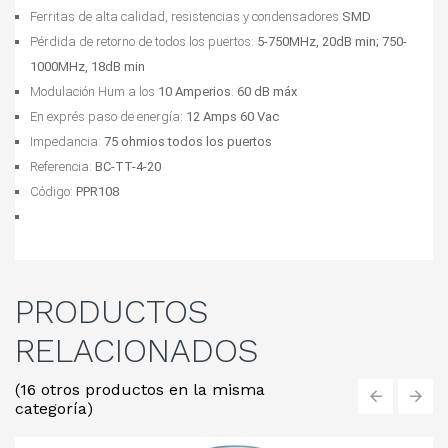
Ferritas de alta calidad, resistencias y condensadores
 SMD
Pérdida de retorno de todos los puertos: 
5-750MHz, 20dB min; 750-
1000MHz, 18dB min
Modulación Hum a los 
10 Amperios
:
 60 dB máx
En exprés paso de energía: 
12 Amps 60 Vac
Impedancia: 
75 ohmios todos los puertos
Referencia: 
BC-TT-4-20
Código
: 
PPR108
PRODUCTOS
RELACIONADOS
(16 otros productos en la misma
categoría)
‹
›