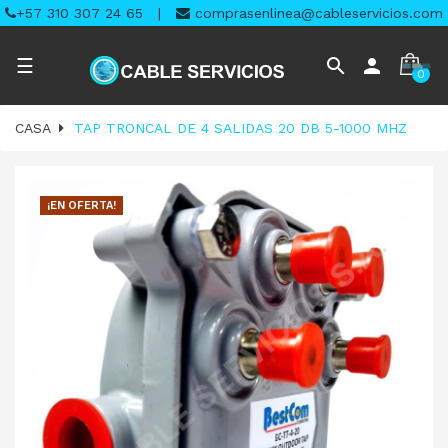
+57 310 307 24 65
|
comprasenlinea@cableservicios.com
Navegación
search
person
☰
0
de
palanca
CASA
TAP TRONCAL DE 4 SALIDAS 20 DB 5-1000 MHZ
¡EN OFERTA!