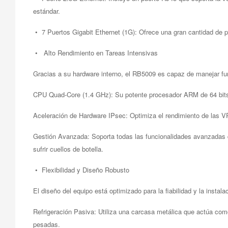
estándar.
• 7 Puertos Gigabit Ethernet (1G): Ofrece una gran cantidad de p
• Alto Rendimiento en Tareas Intensivas
Gracias a su hardware interno, el RB5009 es capaz de manejar f
CPU Quad-Core (1.4 GHz): Su potente procesador ARM de 64 bits y 
Aceleración de Hardware IPsec: Optimiza el rendimiento de las VPN
Gestión Avanzada: Soporta todas las funcionalidades avanzadas d
sufrir cuellos de botella.
• Flexibilidad y Diseño Robusto
El diseño del equipo está optimizado para la fiabilidad y la instala
Refrigeración Pasiva: Utiliza una carcasa metálica que actúa como 
pesadas.