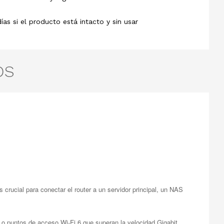
s si el producto está intacto y sin usar
OS
rucial para conectar el router a un servidor principal, un NAS
o o puntos de acceso Wi-Fi 6 que superan la velocidad Gigabit