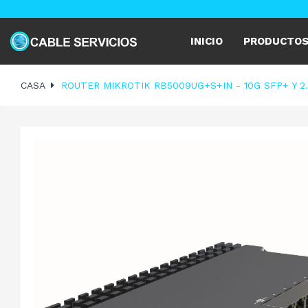
INICIO
PRODUCTO
CASA
ROUTER MIKROTIK RB5009UG+S+IN - 10G SFP+ Y 2