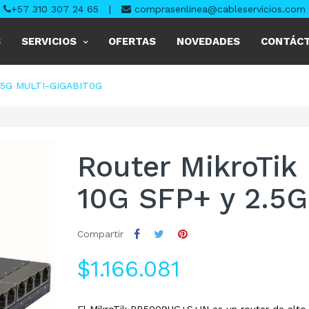
+57 310 307 24 65
|
comprasenlinea@cableservicios.com
S
SERVICIOS
OFERTAS
NOVEDADES
CONTÁC
.5G MULTI-GIGABIT0G
Router MikroTi
10G SFP+ y 2.5G
Compartir
$1.166.081
El MikroTik RB5009UG+S+IN es un router de alto