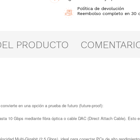
Política de devolución
Reembolso completo en 30 día
DEL PRODUCTO
COMENTARI
convierte en una opción a prueba de futuro (future-proof):
a 10 Gbps mediante fibra óptica o cable DAC (Direct Attach Cable). Esto es c
locidad Multi-Gigabit (2.5 Gbps), ideal para conectar PCs de alto rendimient