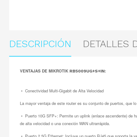
DESCRIPCIÓN
DETALLES 
VENTAJAS DE MIKROTIK
RB5009UG+S+IN:
• Conectividad Multi-Gigabit de Alta Velocidad
La mayor ventaja de este router es su conjunto de puertos, que lo 
• Puerto 10G SFP+: Permite un uplink (enlace ascendente) de hast
de alta velocidad o una conexión WAN ultrarrápida.
• Puerto 2.5G Ethernet: Incluye un puerto RJ45 que soporta la ve