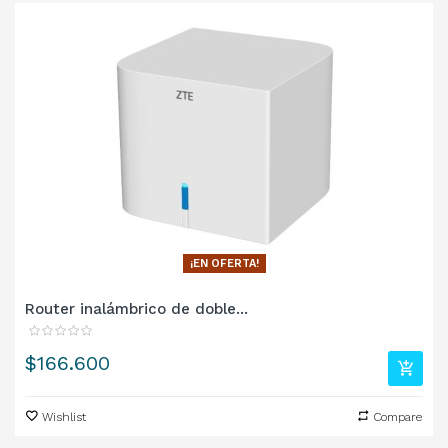
¡EN OFERTA!
Router inalámbrico de doble...
Precio
$166.600
Wishlist
Compare