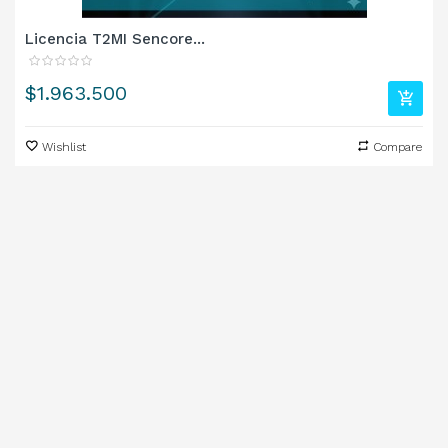
Licencia T2MI Sencore...
Precio
$1.963.500
Wishlist
Compare