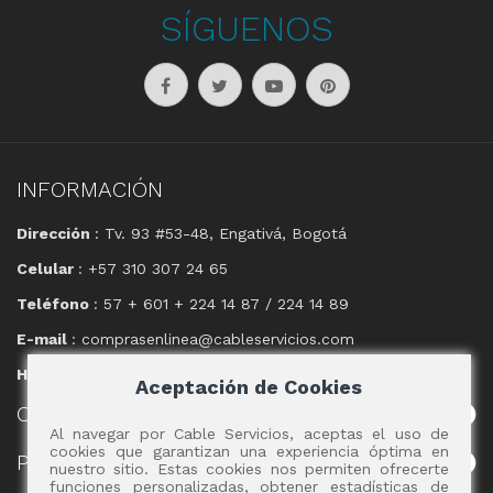
SÍGUENOS
INFORMACIÓN
Dirección
: Tv. 93 #53-48, Engativá, Bogotá
Celular
: +57 310 307 24 65
Teléfono
: 57 + 601 + 224 14 87 / 224 14 89
E-mail
: comprasenlinea@cableservicios.com
Horario
: 8:00 am a las 17:00 pm
Aceptación de Cookies
CABLE
SERVICIOS
Al navegar por Cable Servicios, aceptas el uso de
cookies que garantizan una experiencia óptima en
POLÍTICAS
nuestro sitio. Estas cookies nos permiten ofrecerte
funciones personalizadas, obtener estadísticas de