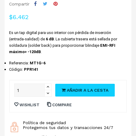
Compartir
$6.462
Es un tap digital para uso interior con pérdida de inserción 
(entrada-salidad) de
 6 dB
. La cubierta trasera está sellada por 
soldadura (solder back) para proporcionar blindaje
 EMI-RFI 
máximo> -120dB
.
Referencia: 
MT1G-6
Código
: 
PPR141
AÑADIR A LA CESTA
WISHLIST
COMPARE
Política de seguridad
Protegemos tus datos y transacciones 24/7