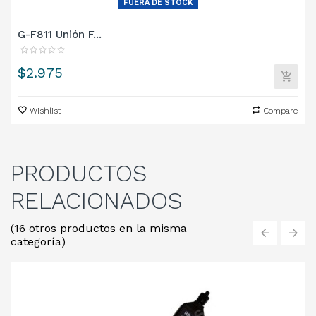
FUERA DE STOCK
G-F811 Unión F...
Precio
$2.975
Wishlist
Compare
PRODUCTOS
RELACIONADOS
(16 otros productos en la misma
categoría)
‹
›