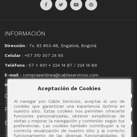
INFORMACIÓN
Dirección
: Tv. 93 #53-48, Engativá, Bogotá
Celular
: +57 310 307 24 65
Teléfono
: 57 + 601 + 224 14 87 / 224 14 89
E-mail
: comprasenlinea@cableservicios.com
Horario
: 8:00 am a las 17:00 pm
Aceptación de Cookies
CABLE
SERVICIOS
Al navegar por Cable Servicios, aceptas el uso de
cookies que garantizan una experiencia óptima en
POLÍTICAS
nuestro sitio. Estas cookies nos permiten ofrecerte
funciones personalizadas, obtener estadísticas de
visitas y mejorar la navegación y contenido según tus
EVENTOS
preferencias. Las cookies también contribuyen a la
correcta visualización de nuestro sitio y al correcto
funcionamiento de las diversas funcionalidades. Si