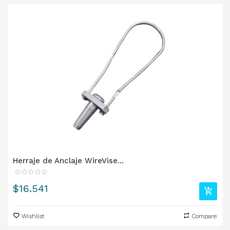
‹
›
Herraje de Anclaje WireVise...
Precio
$16.541
Wishlist
Compare