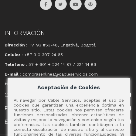
INFORMACIÓN
Dirección
: Tv. 93 #53-48, Engativá, Bogotá
Celular
: +57 310 307 24 65
Teléfono
: 57 + 601 + 224 14 87 / 224 14 89
E-mail
: comprasenlinea@cableservicios.com
Horario
: 8:00 am a las 17:00 pm
Aceptación de Cookies
CABLE
SERVICIOS
Al navegar por Cable Servicios, aceptas el uso de
cookies que garantizan una experiencia óptima en
POLÍTICAS
nuestro sitio. Estas cookies nos permiten ofrecerte
funciones personalizadas, obtener estadísticas de
visitas y mejorar la navegación y contenido según tus
EVENTOS
preferencias. Las cookies también contribuyen a la
correcta visualización de nuestro sitio y al correcto
funcionamiento de las diversas funcionalidades. Si