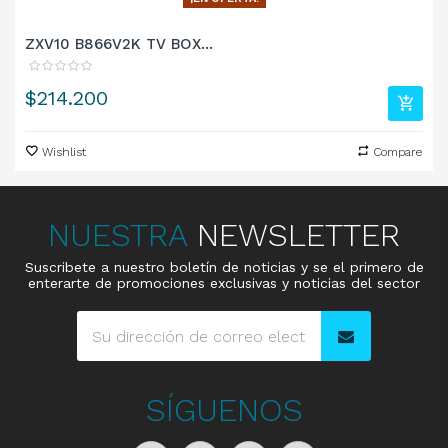
ZXV10 B866V2K TV BOX...
Precio
$214.200
Wishlist
Compare
NUESTRA
NEWSLETTER
Suscribete a nuestro boletín de noticias y se el primero de
enterarte de promociones exclusivas y noticias del sector
SÍGUENOS