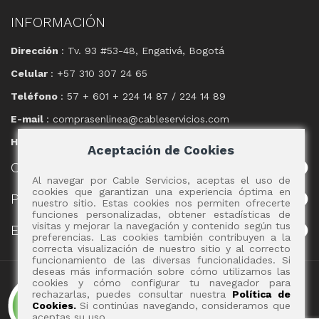
INFORMACIÓN
Dirección
: Tv. 93 #53-48, Engativá, Bogotá
Celular
: +57 310 307 24 65
Teléfono
: 57 + 601 + 224 14 87 / 224 14 89
E-mail
: comprasenlinea@cableservicios.com
Horario
: 8:00 am a las 17:00 pm
Aceptación de Cookies
CABLE
SERVICIOS
Al navegar por Cable Servicios, aceptas el uso de
cookies que garantizan una experiencia óptima en
POLÍTICAS
nuestro sitio. Estas cookies nos permiten ofrecerte
funciones personalizadas, obtener estadísticas de
visitas y mejorar la navegación y contenido según tus
EVENTOS
preferencias. Las cookies también contribuyen a la
correcta visualización de nuestro sitio y al correcto
funcionamiento de las diversas funcionalidades. Si
deseas más información sobre cómo utilizamos las
Copyright 2017 - Cable Servicios S.A.
cookies y cómo configurar tu navegador para
rechazarlas, puedes consultar nuestra
Política de
Cookies.
Si continúas navegando, consideramos que
aceptas su uso.