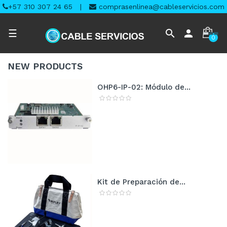
+57 310 307 24 65
|
comprasenlinea@cableservicios.com
Navegación
search
person
☰
0
de
palanca
NEW
PRODUCTS
OHP6-IP-02: Módulo de...
Kit de Preparación de...