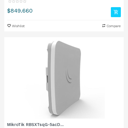
Precio
$849.660
Wishlist
Compare
MikroTik RBSXTsqG-5acD...