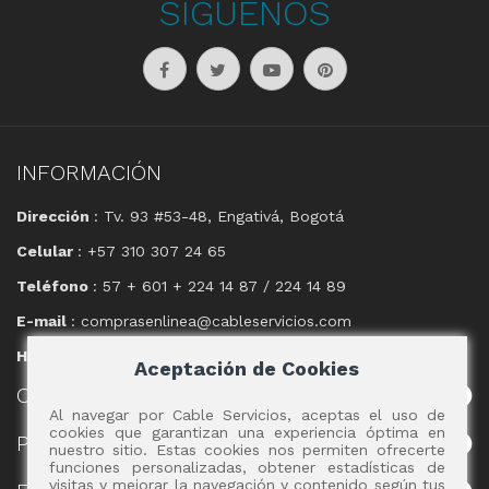
SÍGUENOS
INFORMACIÓN
Dirección
: Tv. 93 #53-48, Engativá, Bogotá
Celular
: +57 310 307 24 65
Teléfono
: 57 + 601 + 224 14 87 / 224 14 89
E-mail
: comprasenlinea@cableservicios.com
Horario
: 8:00 am a las 17:00 pm
Aceptación de Cookies
CABLE
SERVICIOS
Al navegar por Cable Servicios, aceptas el uso de
cookies que garantizan una experiencia óptima en
POLÍTICAS
nuestro sitio. Estas cookies nos permiten ofrecerte
funciones personalizadas, obtener estadísticas de
visitas y mejorar la navegación y contenido según tus