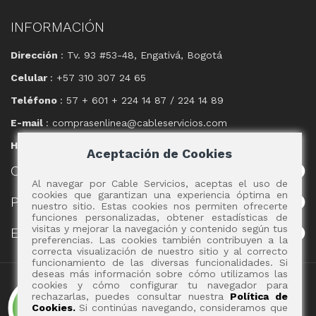
INFORMACIÓN
Dirección
: Tv. 93 #53-48, Engativá, Bogotá
Celular
: +57 310 307 24 65
Teléfono
: 57 + 601 + 224 14 87 / 224 14 89
E-mail
: comprasenlinea@cableservicios.com
Horario
: 8:00 am a las 17:00 pm
Aceptación de Cookies
CABLE
SERVICIOS
Al navegar por Cable Servicios, aceptas el uso de
cookies que garantizan una experiencia óptima en
POLÍTICAS
nuestro sitio. Estas cookies nos permiten ofrecerte
funciones personalizadas, obtener estadísticas de
visitas y mejorar la navegación y contenido según tus
EVENTOS
preferencias. Las cookies también contribuyen a la
correcta visualización de nuestro sitio y al correcto
funcionamiento de las diversas funcionalidades. Si
deseas más información sobre cómo utilizamos las
Copyright 2017 - Cable Servicios S.A.
cookies y cómo configurar tu navegador para
rechazarlas, puedes consultar nuestra
Política de
Cookies.
Si continúas navegando, consideramos que