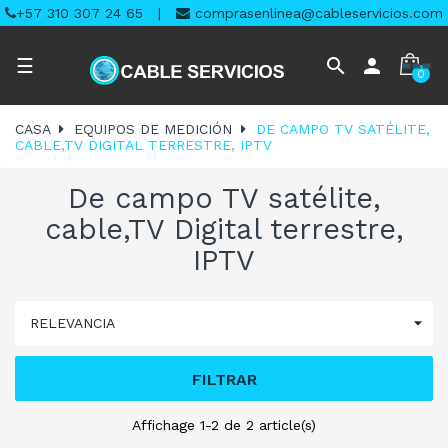
+57 310 307 24 65
|
comprasenlinea@cableservicios.com
Navegación
search
person
☰
0
de
palanca
CASA
EQUIPOS DE MEDICIÓN
DE CAMPO TV SATÉLITE,
CABLE,TV DIGITAL TERRESTRE, IPTV
De campo TV satélite,
cable,TV Digital terrestre,
IPTV

RELEVANCIA
FILTRAR
Affichage 1-2 de 2 article(s)