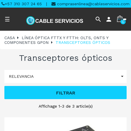
+57 310 307 24 65
|
comprasenlinea@cableservicios.com
Navegación
search
person
☰
0
de
palanca
CASA
LÍNEA ÓPTICA FTTX Y FTTH: OLTS, ONTS Y
COMPONENTES GPON
TRANSCEPTORES ÓPTICOS
Transceptores ópticos

RELEVANCIA
FILTRAR
Affichage 1-3 de 3 article(s)