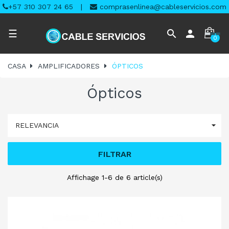
+57 310 307 24 65
|
comprasenlinea@cableservicios.com
Navegación
search
person
☰
0
de
palanca
CASA
AMPLIFICADORES
ÓPTICOS
Ópticos

RELEVANCIA
FILTRAR
Affichage 1-6 de 6 article(s)