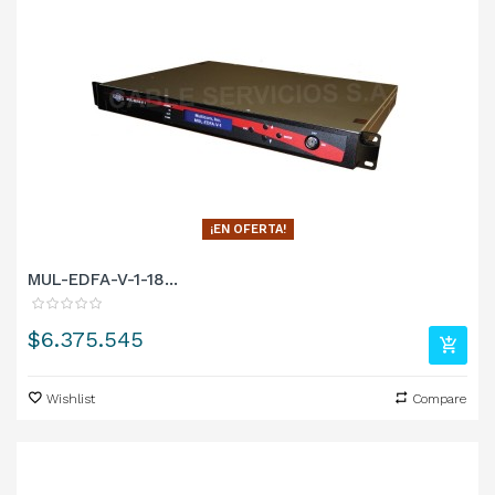
¡EN OFERTA!
MUL-EDFA-V-1-18...
Precio
$6.375.545
Wishlist
Compare