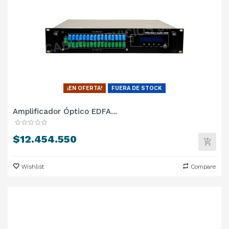
¡EN OFERTA!
FUERA DE STOCK
Amplificador Óptico EDFA...
Precio
$12.454.550
Wishlist
Compare