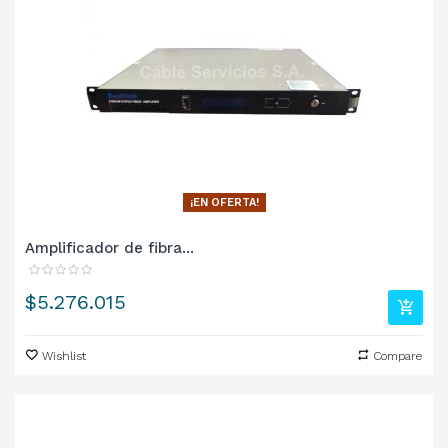
¡EN OFERTA!
Amplificador de fibra...
Precio
$5.276.015
Wishlist
Compare