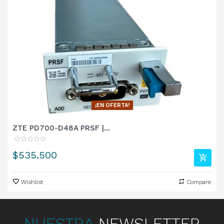
¡EN OFERTA!
ZTE PD700-D48A PRSF |...
Precio
$535.500
Wishlist
Compare
NUESTRA
NEWSLETTER