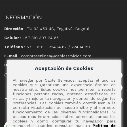
INFORMACIÓN
Dirección
: Tv. 93 #53-48, Engativá, Bogotá
Celular
: +57 310 307 24 65
Teléfono
: 57 + 601 + 224 14 87 / 224 14 89
E-mail
: comprasenlinea@cableservicios.com
Horario
: 8:00 am a las 17:00 pm
Aceptación de Cookies
CABLE
SERVICIOS
Al navegar por Cable Servicios, aceptas el uso de
cookies que garantizan una experiencia óptima en
POLÍTICAS
nuestro sitio. Estas cookies nos permiten ofrecerte
funciones personalizadas, obtener estadísticas de
visitas y mejorar la navegación y contenido según tus
EVENTOS
preferencias. Las cookies también contribuyen a la
correcta visualización de nuestro sitio y al correcto
funcionamiento de las diversas funcionalidades. Si
deseas más información sobre cómo utilizamos las
Copyright 2017 - Cable Servicios S.A.
cookies y cómo configurar tu navegador para
rechazarlas, puedes consultar nuestra
Política de