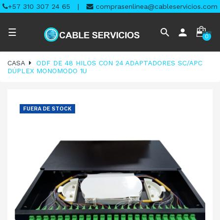
+57 310 307 24 65
|
comprasenlinea@cableservicios.com
Navegación
search
person
☰
0
de
palanca
CASA
ODF DE 48 HILOS CON 24 ADAPTADORES SC/APC
DÚPLEX MONOMODO 1U
FUERA DE STOCK