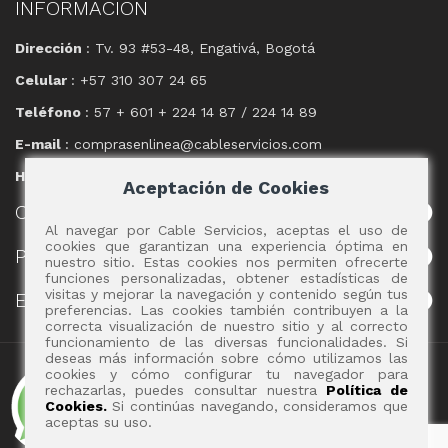
INFORMACIÓN
Dirección
: Tv. 93 #53-48, Engativá, Bogotá
Celular
: +57 310 307 24 65
Teléfono
: 57 + 601 + 224 14 87 / 224 14 89
E-mail
: comprasenlinea@cableservicios.com
Horario
: 8:00 am a las 17:00 pm
Aceptación de Cookies
CABLE
SERVICIOS
Al navegar por Cable Servicios, aceptas el uso de
cookies que garantizan una experiencia óptima en
POLÍTICAS
nuestro sitio. Estas cookies nos permiten ofrecerte
funciones personalizadas, obtener estadísticas de
visitas y mejorar la navegación y contenido según tus
EVENTOS
preferencias. Las cookies también contribuyen a la
correcta visualización de nuestro sitio y al correcto
funcionamiento de las diversas funcionalidades. Si
deseas más información sobre cómo utilizamos las
Copyright 2017 - Cable Servicios S.A.
cookies y cómo configurar tu navegador para
rechazarlas, puedes consultar nuestra
Política de
Cookies.
Si continúas navegando, consideramos que
aceptas su uso.