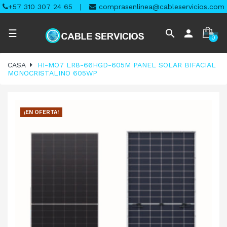
+57 310 307 24 65
|
comprasenlinea@cableservicios.com
Navegación
search
person
☰
0
de
palanca
CASA
HI-MO7 LR8-66HGD-605M PANEL SOLAR BIFACIAL
MONOCRISTALINO 605WP
¡EN OFERTA!