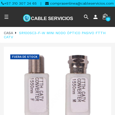
+57 310 307 24 65
|
comprasenlinea@cableservicios.com
Navegación
search
person
☰
0
de
palanca
CASA
SR100SC3-F-W MINI NODO ÓPTICO PASIVO FTTH
CATV
FUERA DE STOCK