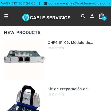
+57 310 307 24 65
|
comprasenlinea@cableservicios.com
Navegación
search
person
☰
0
de
palanca
NEW
PRODUCTS
OHP6-IP-02: Módulo de...
Kit de Preparación de...