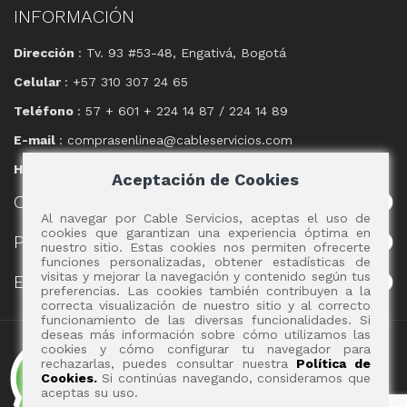
INFORMACIÓN
Dirección
: Tv. 93 #53-48, Engativá, Bogotá
Celular
: +57 310 307 24 65
Teléfono
: 57 + 601 + 224 14 87 / 224 14 89
E-mail
: comprasenlinea@cableservicios.com
Horario
: 8:00 am a las 17:00 pm
Aceptación de Cookies
CABLE
SERVICIOS
Al navegar por Cable Servicios, aceptas el uso de
cookies que garantizan una experiencia óptima en
POLÍTICAS
nuestro sitio. Estas cookies nos permiten ofrecerte
funciones personalizadas, obtener estadísticas de
visitas y mejorar la navegación y contenido según tus
EVENTOS
preferencias. Las cookies también contribuyen a la
correcta visualización de nuestro sitio y al correcto
funcionamiento de las diversas funcionalidades. Si
deseas más información sobre cómo utilizamos las
Copyright 2017 - Cable Servicios S.A.
cookies y cómo configurar tu navegador para
rechazarlas, puedes consultar nuestra
Política de
Cookies.
Si continúas navegando, consideramos que
aceptas su uso.