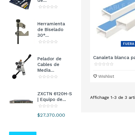
de...
Herramienta
de Biselado
30°...
FUERA
Canaleta blanca pa
Pelador de
Cables de
Media...
Wishlist
ZXCTN 6120H-S
Affichage 1-3 de 3 arti
| Equipo de...
Precio
$27.370.000