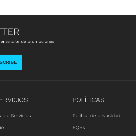
TTER
e enterarte de promociones
SCRIBE
ERVICIOS
POLÍTICAS
able Servicios
Política de privacidad
io
PQRs