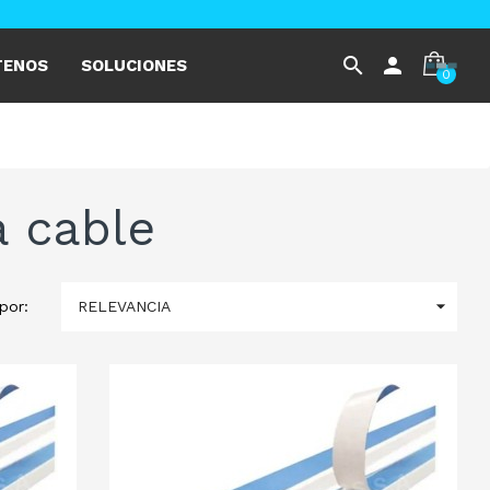
search
person
TENOS
SOLUCIONES
0
a cable

RELEVANCIA
por: