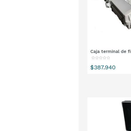
Caja terminal de fib
Precio
$387.940