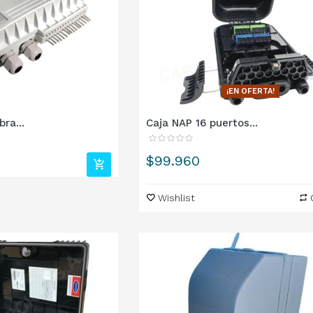
¡EN OFERTA!
ra...
Caja NAP 16 puertos...
Precio
$99.960
Wishlist