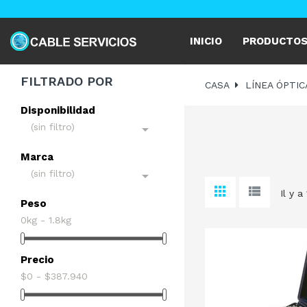
INICIO
PRODUCTO
FILTRADO POR
CASA
LÍNEA ÓPTIC
Disponibilidad
(sin filtro)

Marca
(sin filtro)

Il y a
Peso
0kg - 1.8kg
Precio
$0 - $387.940