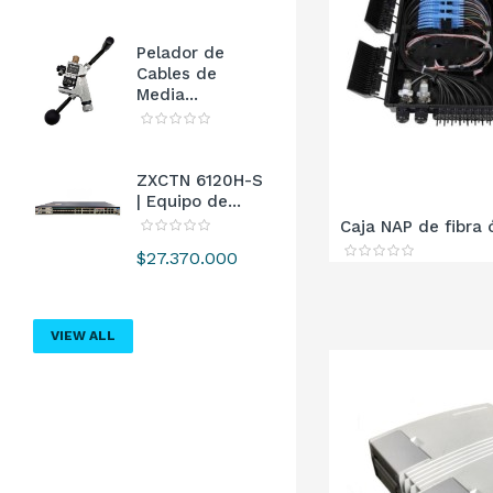
Pelador de
Cables de
Media...
ZXCTN 6120H-S
| Equipo de...
Caja NAP de fibra ó
Precio
$27.370.000
VIEW ALL