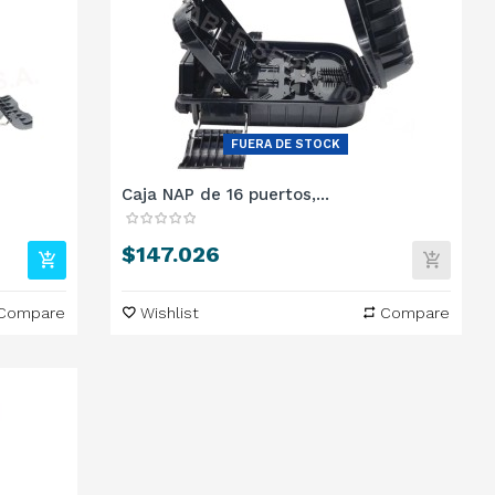
FUERA DE STOCK
Caja NAP de 16 puertos,...
Precio
$147.026
Compare
Wishlist
Compare