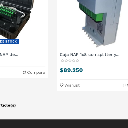
 DE STOCK
NAP de...
Caja NAP 1x8 con splitter y...
Precio
$89.250
Compare
Wishlist
rticle(s)