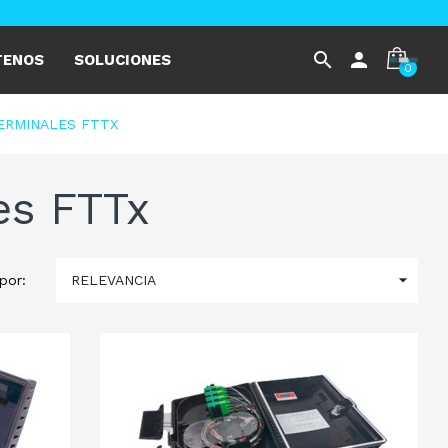
search
person
TENOS
SOLUCIONES
0
ERMINALES FTTX
es FTTx

RELEVANCIA
por: