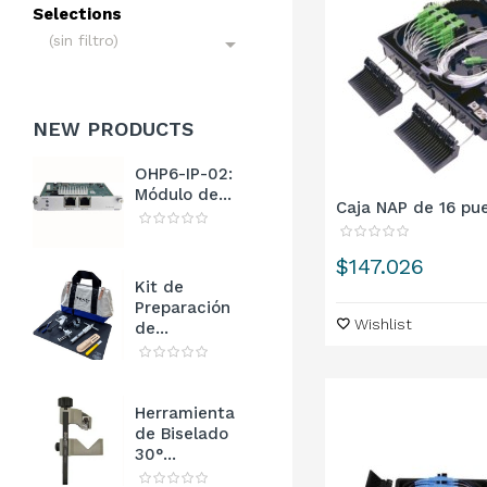
Selections
(sin filtro)

NEW
PRODUCTS
OHP6-IP-02:
Módulo de...
Caja NAP de 16 pue
Precio
$147.026
Kit de
Preparación
Wishlist
de...
Herramienta
de Biselado
30°...