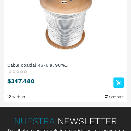
Cable coaxial RG-6 al 90%...
Precio
$347.480
Wishlist
Compare
NUESTRA
NEWSLETTER
Suscribete a nuestro boletín de noticias y se el primero de