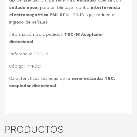
dB
de atenuación. La serie
TSC estándar
cuenta con
sellado epoxi
para un blindaje contra
interferencia
electromagnética EMI-RFI
> -90dB que reduce el
ingreso de señales.
Información para pedidos
TSC-16 Acoplador
direccional
:
Referencia: TSC-16
Código: PPR021
Características técnicas de la
serie estándar TSC,
acoplador direccional
:
PRODUCTOS