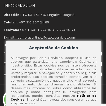
INFORMACIÓN
Dirección
: Tv. 93 #53-48, Engativá, Bogotá
Celular
: +57 310 307 24 65
Teléfono
: 57 + 601 + 224 14 87 / 224 14 89
E-mail
: comprasenlinea@cableservicios.com
Horario
: 8:00 am a las 17:00 pm
Aceptación de Cookies
CABLE
SERVICIOS
Al navegar por Cable Servicios, aceptas el uso de
cookies que garantizan una experiencia óptima en
POLÍTICAS
nuestro sitio. Estas cookies nos permiten ofrecerte
funciones personalizadas, obtener estadísticas de
visitas y mejorar la navegación y contenido según tus
EVENTOS
preferencias. Las cookies también contribuyen a la
correcta visualización de nuestro sitio y al correcto
funcionamiento de las diversas funcionalidades. Si
deseas más información sobre cómo utilizamos las
Copyright 2017 - Cable Servicios S.A.
cookies y cómo configurar tu navegador para
rechazarlas, puedes consultar nuestra
Política de
Cookies.
Si continúas navegando, consideramos que
aceptas su uso.