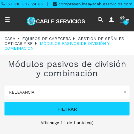
+57 310 307 24 65
|
comprasenlinea@cableservicios.com
Navegación
search
person
☰
0
de
palanca
CASA
EQUIPOS DE CABECERA
GESTIÓN DE SEÑALES
ÓPTICAS Y RF
MÓDULOS PASIVOS DE DIVISIÓN Y
COMBINACIÓN
Módulos pasivos de división
y combinación

RELEVANCIA
FILTRAR
Affichage 1-1 de 1 article(s)