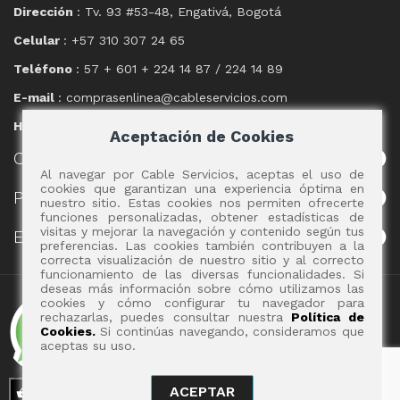
Dirección
: Tv. 93 #53-48, Engativá, Bogotá
Celular
: +57 310 307 24 65
Teléfono
: 57 + 601 + 224 14 87 / 224 14 89
E-mail
: comprasenlinea@cableservicios.com
Horario
: 8:00 am a las 17:00 pm
Aceptación de Cookies
CABLE
SERVICIOS
Al navegar por Cable Servicios, aceptas el uso de
cookies que garantizan una experiencia óptima en
POLÍTICAS
nuestro sitio. Estas cookies nos permiten ofrecerte
funciones personalizadas, obtener estadísticas de
visitas y mejorar la navegación y contenido según tus
EVENTOS
preferencias. Las cookies también contribuyen a la
correcta visualización de nuestro sitio y al correcto
funcionamiento de las diversas funcionalidades. Si
deseas más información sobre cómo utilizamos las
Copyright 2017 - Cable Servicios S.A.
cookies y cómo configurar tu navegador para
rechazarlas, puedes consultar nuestra
Política de
Cookies.
Si continúas navegando, consideramos que
aceptas su uso.
ACEPTAR