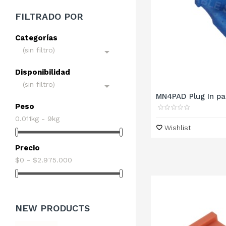
FILTRADO POR
Categorías
(sin filtro)

Disponibilidad
(sin filtro)

MN4PAD Plug In pad
Peso
0.011kg - 9kg
Wishlist
Precio
$0 - $2.975.000
NEW
PRODUCTS