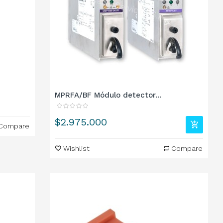
MPRFA/BF Módulo detector...
Precio
$2.975.000
Compare
Wishlist
Compare