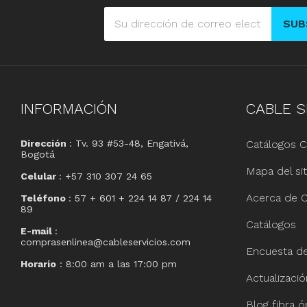
SUB
INFORMACIÓN
CABLE
S
Dirección
: Tv. 93 #53-48, Engativá,
Catálogos C
Bogotá
Mapa del sit
Celular
: +57 310 307 24 65
Acerca de C
Teléfono
: 57 + 601 + 224 14 87 / 224 14
89
Catálogos
E-mail
:
comprasenlinea@cableservicios.com
Encuesta de 
Horario
: 8:00 am a las 17:00 pm
Actualizaci
Blog fibra ó