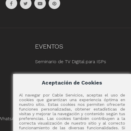
EVENTOS
Seminario de TV Digital para ISPs
Aceptación de Cookies
Al navegar por Cable Servicios, aceptas el uso de
cookies que garantizan una experiencia óptima en
nuestro sitio. Estas cookies nos permiten ofrecerte
funciones personalizadas, obtener estadísticas de
visitas y mejorar la navegación y contenido según tus
 WhatsApp
preferencias. Las cookies también contribuyen a la
correcta visualización de nuestro sitio y al correcto
funcionamiento de las diversas funcionalidades. Si