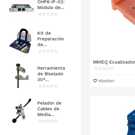
OHP6-IP-02:
Módulo de...
Kit de
Preparación
de...
MN1EQ Ecualizador 
Herramienta
de Biselado
30°...
Wishlist
Pelador de
Cables de
Media...