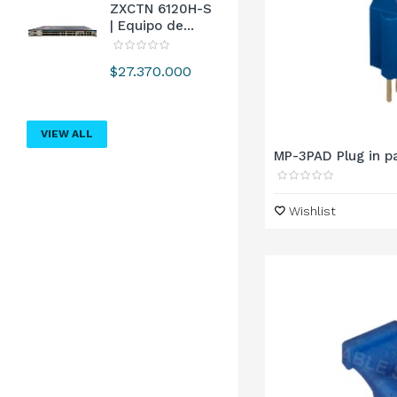
ZXCTN 6120H-S
| Equipo de...
Precio
$27.370.000
VIEW ALL
MP-3PAD Plug in pa
Wishlist