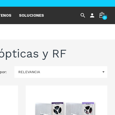
search
person
TENOS
SOLUCIONES
0
ópticas y RF

RELEVANCIA
por: