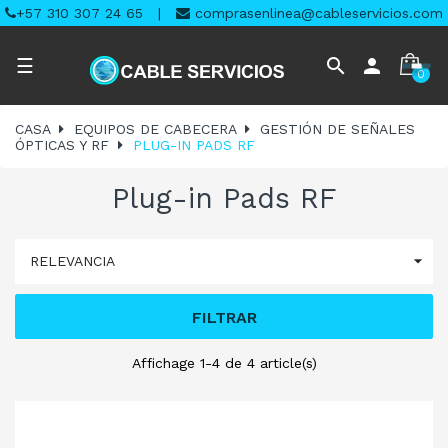
+57 310 307 24 65
|
comprasenlinea@cableservicios.com
Navegación
search
person
☰
0
de
palanca
CASA
EQUIPOS DE CABECERA
GESTIÓN DE SEÑALES
ÓPTICAS Y RF
PLUG-IN PADS RF
Plug-in Pads RF

RELEVANCIA
FILTRAR
Affichage 1-4 de 4 article(s)