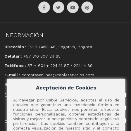
INFORMACIÓN
Dirección
: Tv. 93 #53-48, Engativá, Bogotá
Celular
: +57 310 307 24 65
Teléfono
: 57 + 601 + 224 14 87 / 224 14 89
E-mail
: comprasenlinea@cableservicios.com
Horario
: 8:00 am a las 17:00 pm
Aceptación de Cookies
CABLE
SERVICIOS
Al navegar por Cable Servicios, aceptas el uso de
cookies que garantizan una experiencia óptima en
POLÍTICAS
nuestro sitio. Estas cookies nos permiten ofrecerte
funciones personalizadas, obtener estadísticas de
visitas y mejorar la navegación y contenido según tus
EVENTOS
preferencias. Las cookies también contribuyen a la
correcta visualización de nuestro sitio y al correcto